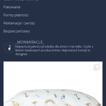
Pakowanie
Formy płatności
Reklamacje i zwroty
Bezpieczeństwo
_MONMIRACLE_
Najwyższej jakości produkty dla dzieci i nie tylko.
Szyte z
tkanin światowych producentów. Najnowsze trendy w
designie.