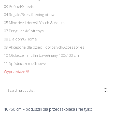
03 Pościel/Sheets
04 Rogale/Brestfeeding pillows
05 Młodzież i dorośli/Youth & Adults
07 Przytulanki/Soft toys
08 Dla domu/Home
09 Akcesoria dla dzieci i dorosłych/Accessories
10 Otulacze - muślin bawełniany 100x100 cm
11 Spódniczki muślinowe
Wyprzedaże %
Search for:
SEA
40×60 cm – poduszki dla przedszkolaka i nie tylko.