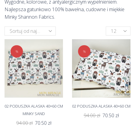
Wygodne, kolorowe, z antyalergicznym wypełnieniem.
Najlepsza gatunkowo 100% bawełna, cudowne i miękkie
Minky Shannon Fabrics.
Products
per
page
%
%
02 PODUSZKA ALASKA 40×60 CM
02 PODUSZKA ALASKA 40×60 CM
MINKY SAND
Pierwotna
Aktualn
94.00
zł
70.50
zł
cena
cena
Pierwotna
Aktualna
94.00
zł
70.50
zł
wynosiła:
wynosi:
cena
cena