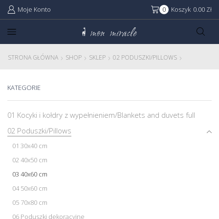
Moje Konto
0
Koszyk
0.00
Zł
STRONA GŁÓWNA
SHOP
SKLEP
02 PODUSZKI/PILLOWS
KATEGORIE
01 Kocyki i kołdry z wypełnieniem/Blankets and duvets full
02 Poduszki/Pillows
01 30x40 cm
02 40x50 cm
03 40x60 cm
04 50x60 cm
05 70x80 cm
06 Poduszki dekoracyjne